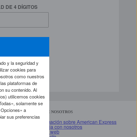
D DE 4 DÍGITOS
do y la seguridad y
ilizar cookies para
nosotros como nuestros
 las plataformas de
on su contenido. Al
os) utilicemos cookies
r Todas», solamente se
s Opciones» a
SOBRE NOSOTROS
iar sus preferencias
Información sobre American Express
Trabaja con nosotros
Mapa web
Contacto