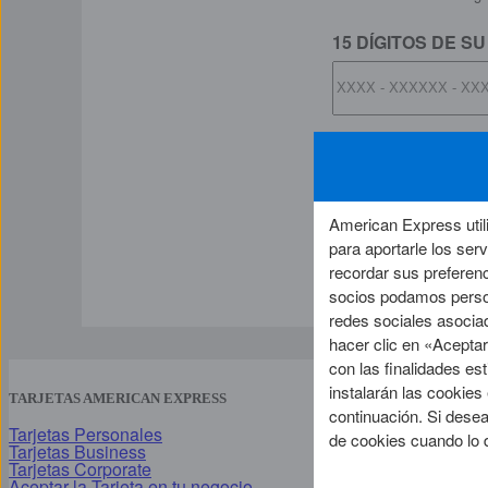
15 DÍGITOS DE S
American Express utili
para aportarle los ser
recordar sus preferen
socios podamos persona
redes sociales asociad
hacer clic en «Acepta
con las finalidades es
instalarán las cookie
TARJETAS AMERICAN EXPRESS
VENTAJAS Y SE
continuación. Si dese
Tarjetas Personales
Membership 
de cookies cuando lo 
Tarjetas Business
Recomendar la
Tarjetas Corporate
Seguros
Aceptar la Tarjeta en tu negocio
Pagos móvile