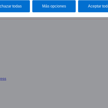
il
chazar todas
Más opciones
Aceptar tod
ress