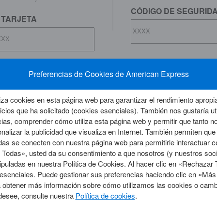
CÓDIGO DE SEGURIDA
U TARJETA
Preferencias de Cookies de American Express
Confirmar
za cookies en esta página web para garantizar el rendimiento apropia
vicios que ha solicitado (cookies esenciales). También nos gustaría ut
cias, comprender cómo utiliza esta página web y permitir que tanto 
lizar la publicidad que visualiza en Internet. También permiten que
as se conecten con nuestra página web para permitirle interactuar c
r Todas», usted da su consentimiento a que nosotros (y nuestros soci
tipuladas en nuestra Política de Cookies. Al hacer clic en «Rechaza
s esenciales. Puede gestionar sus preferencias haciendo clic en «Má
RVICIOS
ENLACES DE INTERÉS
a obtener más información sobre cómo utilizamos las cookies o camb
Rewards®
Dónde pagar
desee, consulte nuestra
Política de cookies
.
 Tarjeta
Preguntas frecuentes
Centro de seguridad
s
Traslado al extranjero