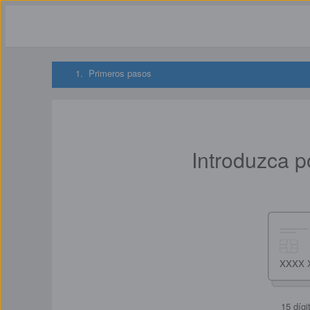
1.
Primeros pasos
Introduzca p
15 dígi