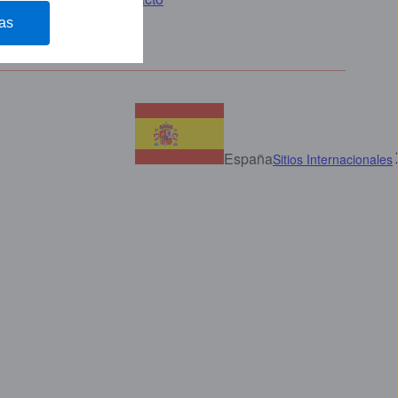
as
España
Sitios Internacionales